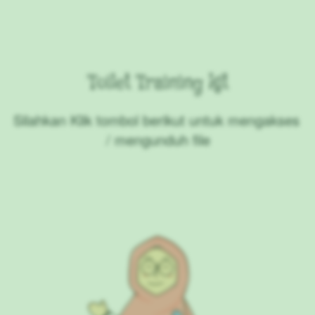
Toilet Training kit
Silahkan Klik tombol berikut untuk mengakses 
/ mengunduh file