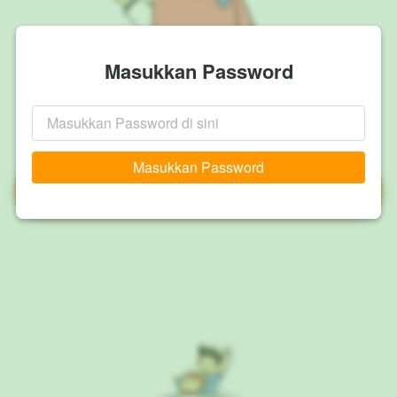
Masukkan Password
Masukkan Password
`
Toilet Training kit
`