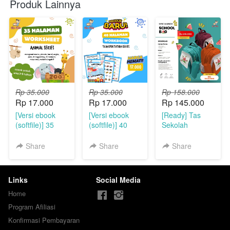
Produk Lainnya
Rp 35.000
Rp 35.000
Rp 158.000
Rp 17.000
Rp 17.000
Rp 145.000
[Versi ebook
[Versi ebook
[Ready] Tas
(softfile)] 35
(softfile)] 40
Sekolah
Halaman
Halaman
Bergambar
Worksheet
Worksheet
Semangka
Share
Share
Share
Animal Series
Transportation
dengan
Series
Raincoat +
Kotak Alat Tulis
Links
Social Media
- By Qia kids
Home
Program Afiliasi
Konfirmasi Pembayaran